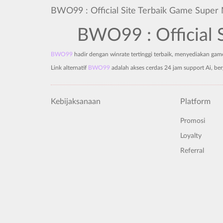
BWO99 : Official Site Terbaik Game Super
BWO99 : Official 
BWO99
hadir dengan winrate tertinggi terbaik, menyediakan game o
Link alternatif
BWO99
adalah akses cerdas 24 jam support Ai, ber
Kebijaksanaan
Platform
Promosi
Loyalty
Referral