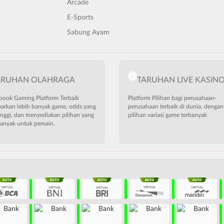
Arcade
E-Sports
Sabung Ayam
ARUHAN OLAHRAGA
TARUHAN LIVE KASIN
book Gaming Platform Terbaik
Platform Pilihan bagi perusahaan-
rkan lebih banyak game, odds yang
perusahaan terbaik di dunia, dengan
tinggi, dan menyediakan pilihan yang
pilihan variasi game terbanyak
banyak untuk pemain.