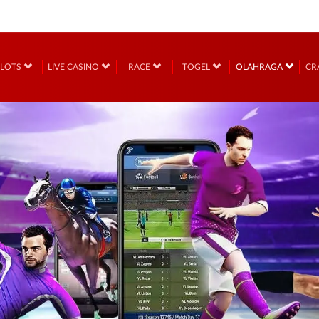
SLOTS
LIVE CASINO
RACE
TOGEL
OLAHRAGA
CR