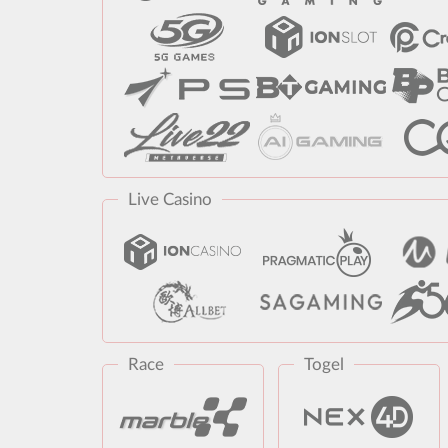
Live Casino
Race
Togel