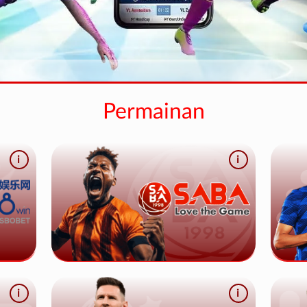
Permainan
i
i
i
i