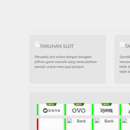
TARUHAN SLOT
T
Penyedia slot online dengan beragam
Sports
pilihan game menarik yang memudahkan
menawa
pemain untuk mencapai jackpot
lebih 
lebih 