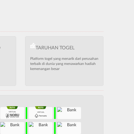
O
TARUHAN TOGEL
Platform togel yang menarik dari perusahan
terbaik di dunia yang menawarkan hadiah
kemenangan besar