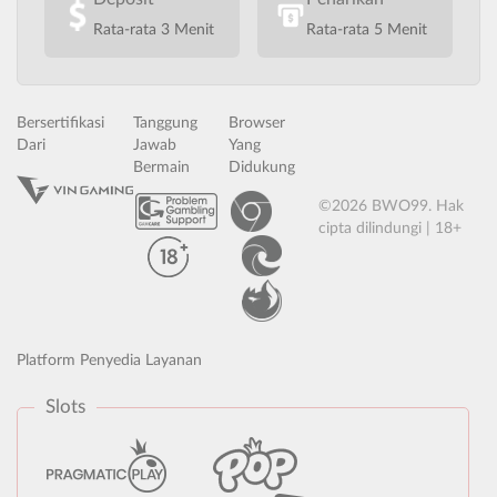
Rata-rata 3 Menit
Rata-rata 5 Menit
Bersertifikasi
Tanggung
Browser
Dari
Jawab
Yang
Bermain
Didukung
©2026 BWO99. Hak
cipta dilindungi | 18+
Platform Penyedia Layanan
Slots