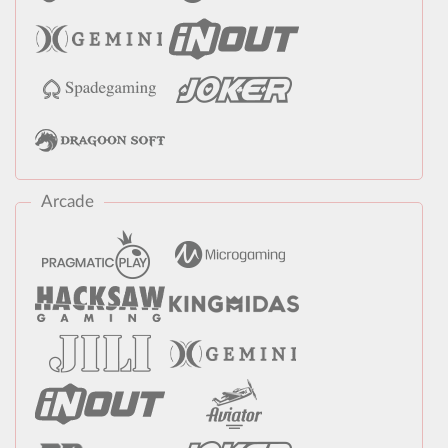
Arcade