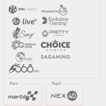
Race
Togel