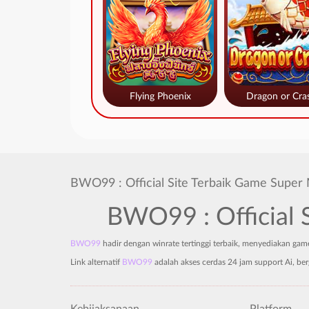
Flying Phoenix
Dragon or Cra
BWO99 : Official Site Terbaik Game Super
BWO99 : Official 
BWO99
hadir dengan winrate tertinggi terbaik, menyediakan game o
Link alternatif
BWO99
adalah akses cerdas 24 jam support Ai, ber
Kebijaksanaan
Platform