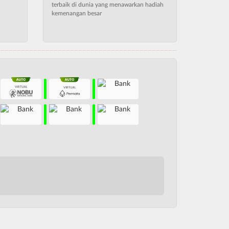
terbaik di dunia yang menawarkan hadiah
kemenangan besar