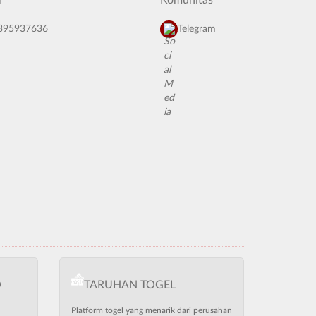
395937636
Telegram
O
TARUHAN TOGEL
Platform togel yang menarik dari perusahan