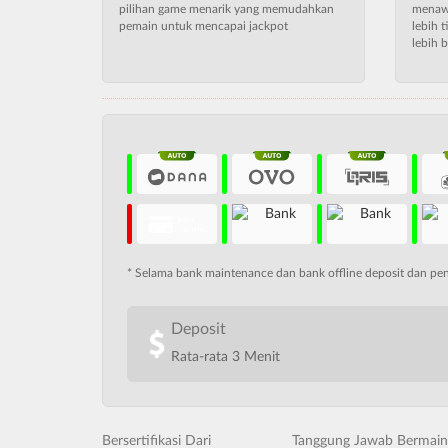
pilihan game menarik yang memudahkan
menawa
pemain untuk mencapai jackpot
lebih 
lebih 
* Selama bank maintenance dan bank offline deposit dan pen
Deposit
Rata-rata 3 Menit
Bersertifikasi Dari
Tanggung Jawab Bermain