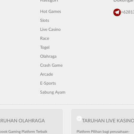
Hot Games
+6281
Slots
Live Casino
Race
Togel
Olahraga
Crash Game
Arcade
E-Sports
Sabung Ayam
ARUHAN OLAHRAGA
TARUHAN LIVE KASIN
book Gaming Platform Terbaik
Platform Pilihan bagi perusahaan-