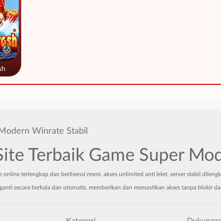
sh
 Modern Winrate Stabil
Site Terbaik Game Super Mod
nline terlengkap dan berlisensi resmi, akses unlimited anti lelet, server stabil dilengk
ganti secara berkala dan otomatis, memberikan dan memastikan akses tanpa blokir dan
Kategori
Dukunga