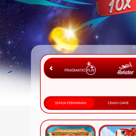
SEMUA PERMAINAN
CRASH GAME