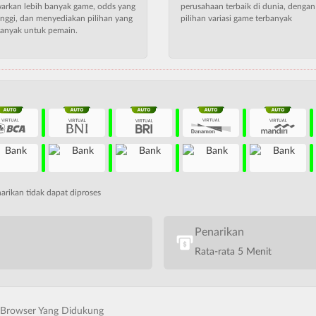
rkan lebih banyak game, odds yang
perusahaan terbaik di dunia, dengan
tinggi, dan menyediakan pilihan yang
pilihan variasi game terbanyak
banyak untuk pemain.
arikan tidak dapat diproses
Penarikan
Rata-rata 5 Menit
Browser Yang Didukung