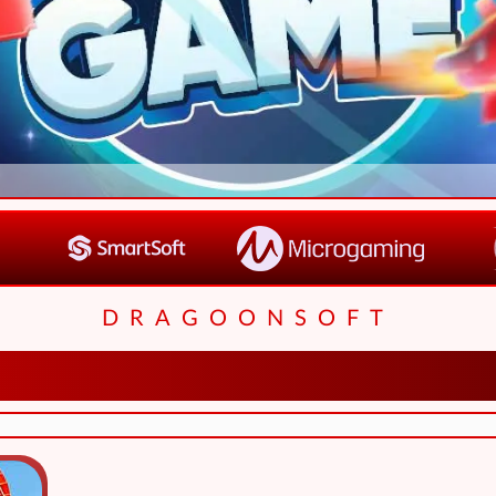
DRAGOONSOFT