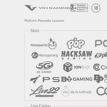
Platform Penyedia Layanan
Slots
Live Casino