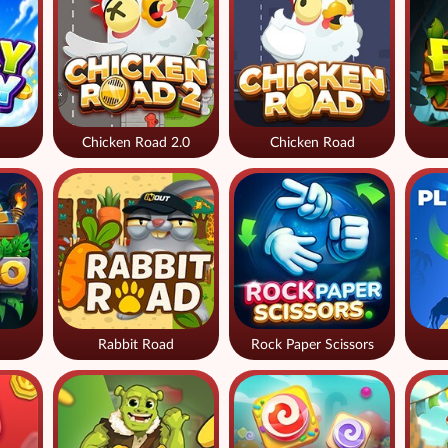
Chicken Road 2.0
Chicken Road
Rabbit Road
Rock Paper Scissors