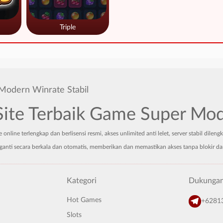
Triple
 Modern Winrate Stabil
Site Terbaik Game Super Mod
nline terlengkap dan berlisensi resmi, akses unlimited anti lelet, server stabil dilengk
ganti secara berkala dan otomatis, memberikan dan memastikan akses tanpa blokir dan
Kategori
Dukunga
Hot Games
+6281
Slots