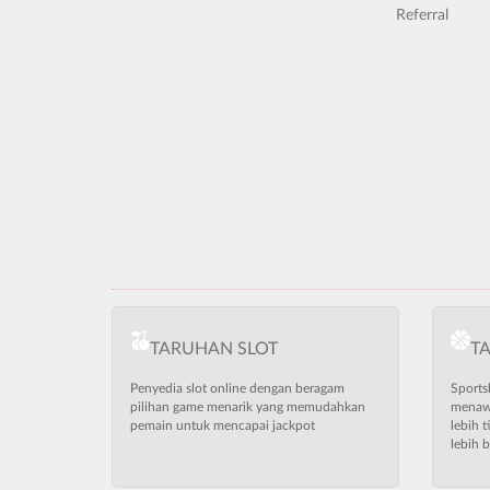
Referral
TARUHAN SLOT
T
Penyedia slot online dengan beragam
Sports
pilihan game menarik yang memudahkan
menawa
pemain untuk mencapai jackpot
lebih 
lebih 