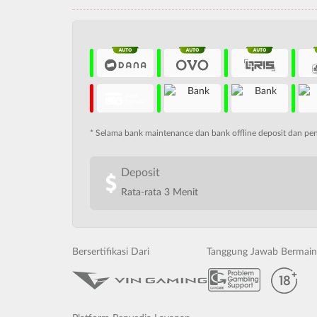
* Selama bank maintenance dan bank offline deposit dan pen
Deposit
Rata-rata 3 Menit
Bersertifikasi Dari
Tanggung Jawab Bermain