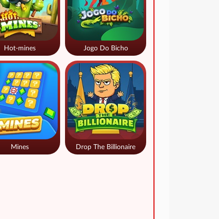
Hot-mines
Jogo Do Bicho
Mines
Drop The Billionaire