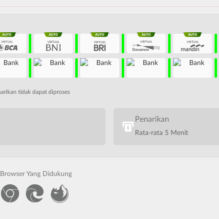
arikan tidak dapat diproses
Penarikan
Rata-rata 5 Menit
Browser Yang Didukung