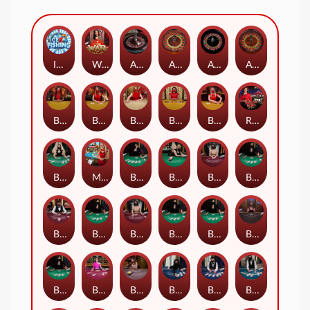
Ice Fishing
WAR
American_Roulette
Auto_Roulette
Auto_Roulette_La_Partage
Auto_Roulette_VIP
Baccarat_A
Baccarat_B
Baccarat_C
Baccarat_Control_Squeeze
Baccarat_Squeeze
Red Baron RNG
Blackjack_B
MONOPOLY Roll'em
Blackjack_C
Blackjack_D
Blackjack_Diamond_VIP
Blackjack_E
Blackjack_Fortune_VIP
Blackjack_G
Blackjack_Grand_VIP
Blackjack_H
Blackjack_I
Blackjack_Infinite
Blackjack_J
Blackjack_Party
Blackjack_Platinum_VIP
Blackjack_Silver_1
Blackjack_Silver_2
Blackjack_Silver_3