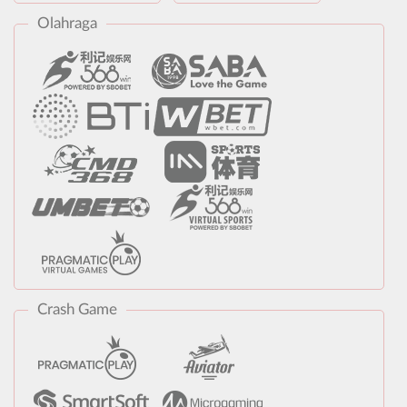
Olahraga
Crash Game