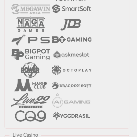
Live Casino