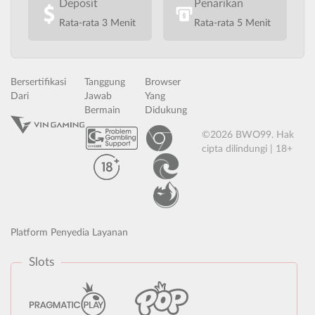
Deposit
Penarikan
Rata-rata 3 Menit
Rata-rata 5 Menit
Bersertifikasi
Tanggung
Browser
Dari
Jawab
Yang
Bermain
Didukung
©2026 BWO99. Hak
cipta dilindungi | 18+
Platform Penyedia Layanan
Slots