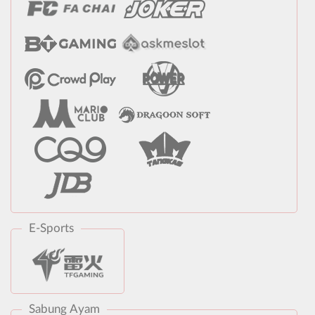
E-Sports
Sabung Ayam