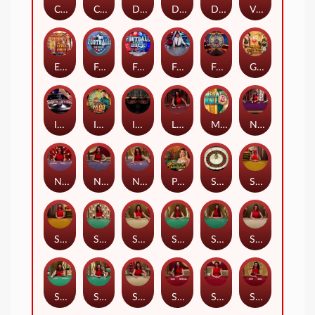
Craps
Crazy Coin Flip
Dead or Alive: Saloon
Deal or No Deal
Dragon_Tiger
VIP Always 6 Blackjack 1
Extra Chilli Epic Spin
Football Studio
Football Studio Dice
Football_Studio
Fortune_Wheel
Gonzo's Treasure Map
Immersive_Roulette
Imperial Quest
Instant_Roulette
Lightning_Baccarat
Mega Ball
No_Comm_Baccarat
No_Comm_Speed_Baccarat_A
No_Comm_Speed_Baccarat_B
No_Comm_Speed_Baccarat_C
Prosperity Tree Baccarat
Speed_Auto_Roulette
Speed_Baccarat_A
Speed_Baccarat_B
Speed_Baccarat_C
Speed_Baccarat_D
Speed_Baccarat_E
Speed_Baccarat_F
Speed_Baccarat_G
Speed_Baccarat_H
Speed_Baccarat_I
Speed_Baccarat_J
Speed_Baccarat_k
Speed_Baccarat_L
Speed_Baccarat_N