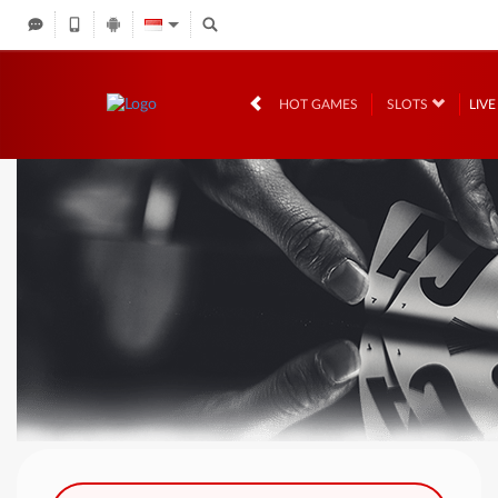
HOT GAMES
SLOTS
LIV