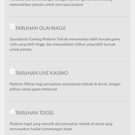
memudahkan pemain untuk mencapai jackpot
TARUHAN OLAHRAGA
Sportsbook Gaming Platform Terbaik menawarkan lebih banyak game,
odds yang lebih tinggi, dan menyediakan pilihan yang lebih banyak
untuk pemain.
TARUHAN LIVE KASINO
Platform Pilihan bagi perusahaan-perusahaan terbaik di dunia, dengan
pilihan variasi game terbanyak
TARUHAN TOGEL
Platform togel yang menarik dari perusahan terbaik di dunia yang
menawarkan hadiah kemenangan besar