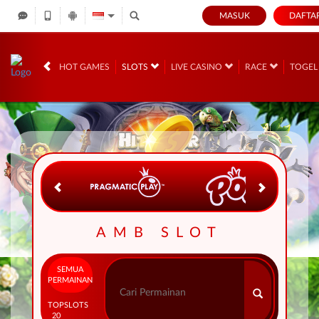
MASUK
DAFTA
IDR
12,694,758,
HOT GAMES
SLOTS
LIVE CASINO
RACE
TOGE
AMB SLOT
SEMUA
PERMAINAN
TOP
SLOTS
20