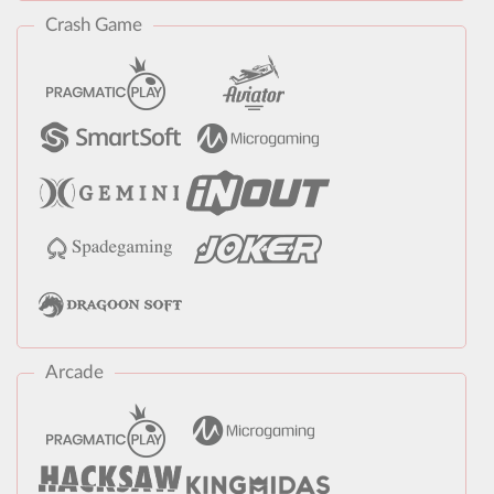
Crash Game
Arcade