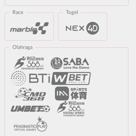
Race
Togel
Olahraga