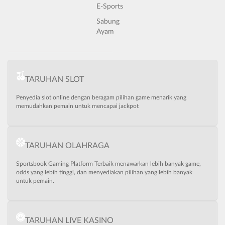
E-Sports
Sabung
Ayam
TARUHAN SLOT
Penyedia slot online dengan beragam pilihan game menarik yang
memudahkan pemain untuk mencapai jackpot
TARUHAN OLAHRAGA
Sportsbook Gaming Platform Terbaik menawarkan lebih banyak game,
odds yang lebih tinggi, dan menyediakan pilihan yang lebih banyak
untuk pemain.
TARUHAN LIVE KASINO