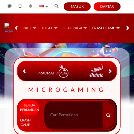
MASUK
DAFTAR
 CASINO
RACE
TOGEL
OLAHRAGA
CRASH GAME
ARC
MICROGAMING
SEMUA
PERMAINAN
CRASH
GAME