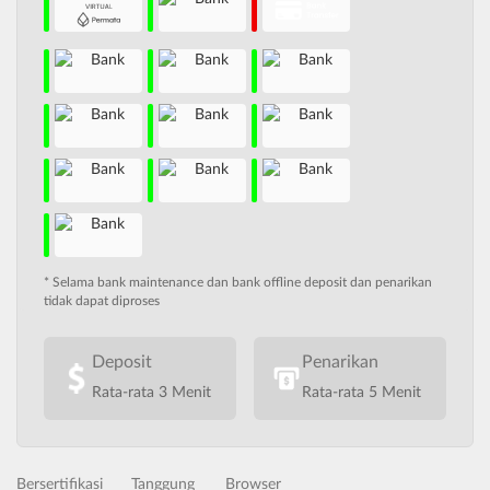
* Selama bank maintenance dan bank offline deposit dan penarikan
tidak dapat diproses
Deposit
Penarikan
Rata-rata 3 Menit
Rata-rata 5 Menit
Bersertifikasi
Tanggung
Browser