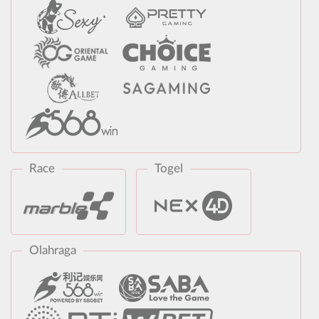
Race
Togel
Olahraga