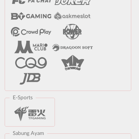
E-Sports
Sabung Ayam