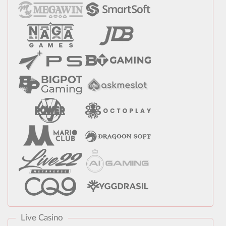
Live Casino