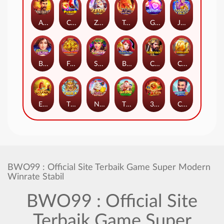
Arena Fighter
Crazy Pusher
Zeus
Trial of Phoenix
Gem Party
Jackpot Joker
Bangla Beauty
Fortune Tree
Samba
Bubble Beauty
Chin Shi Huang
Crazy Golden Bank
Egypt's Glow
Thor X
Neko Fortune
The Pig House
3 Coin Treasures
Cricket Sah 75
BWO99 : Official Site Terbaik Game Super Modern
Winrate Stabil
BWO99 : Official Site
Terbaik Game Super