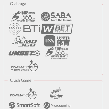
Olahraga
Crash Game