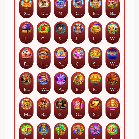
XiYangYang
Dabanggg
Magic Lamp
Cricket King 18
Elf Bingo
Bone Fortune
Jungle King
Crazy FaFaFa
Sin City
Legacy of Egypt
Lucky Goldbricks
Wild Ace
FortunePig
Hot Chilli
Party Night
Candy Baby
Super Rich
Witches Night
Bao boon chin
Wild Racer
Party Star
Book of Gold
Fortune Gems 3
War Of Dragons
Master Tiger
Bonus Hunter
God Of Martial
Golden Joker
SevenSevenSeven
Lucky Coming