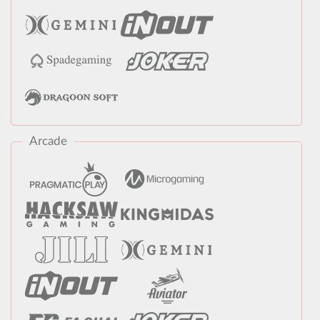
Arcade