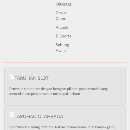
Olahraga
Crash
Game
Arcade
E-Sports
Sabung
Ayam
TARUHAN SLOT
Penyedia slot online dengan beragam pilihan game menarik yang
memudahkan pemain untuk mencapai jackpot
TARUHAN OLAHRAGA
Sportsbook Gaming Platform Terbaik menawarkan lebih banyak game,