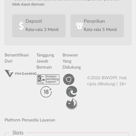
tidak dapat diproses
Deposit
Penarikan
Rata-rata 3 Menit
Rata-rata 5 Menit
Bersertifikasi
Tanggung
Browser
Dari
Jawab
Yang
Bermain
Didukung
©2026 BWO99. Hak
cipta dilindungi | 18+
Platform Penyedia Layanan
Slots