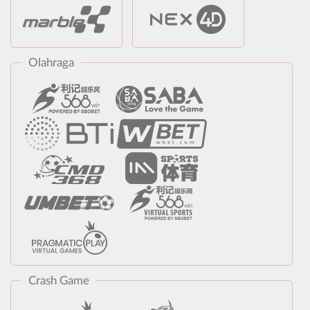
Olahraga
Crash Game